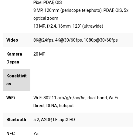
Pixel PDAF, OIS
8 MP, 120mm (periscope telephoto), PDAF, OIS, 5x
optical zoom
13 MP, f/2.4, 16mm, 123˚ (ultrawide)
Video
8K@24fps, 4K@30/60fps, 1080p@30/60fps
Kamera
20 MP
Depan
Konektivit
as
WiFi
Wi-Fi 802.11 a/b/g/n/ac/6e, dual-band, Wi-Fi
Direct, DLNA, hotspot
Bluetooth
5.2, A2DP, LE, aptX HD
NFC
Ya