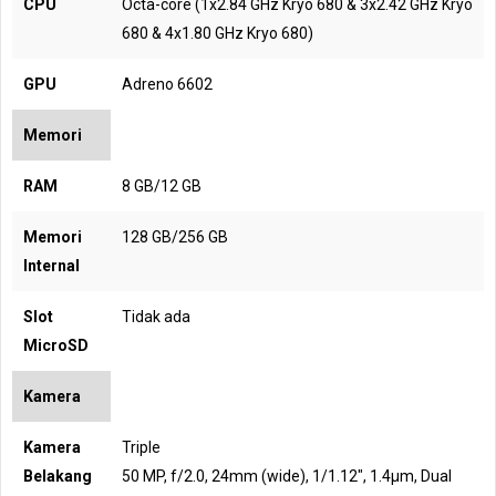
CPU
Octa-core (1x2.84 GHz Kryo 680 & 3x2.42 GHz Kryo
680 & 4x1.80 GHz Kryo 680)
GPU
Adreno 6602
Memori
RAM
8 GB/12 GB
Memori
128 GB/256 GB
Internal
Slot
Tidak ada
MicroSD
Kamera
Kamera
Triple
Belakang
50 MP, f/2.0, 24mm (wide), 1/1.12", 1.4µm, Dual