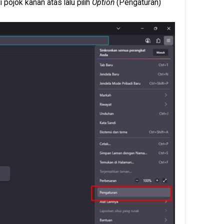
 pojok kanan atas lalu pilih
Option
(Pengaturan)