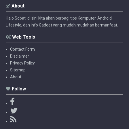
About
Halo Sobat, di sini kita akan berbagi tips Komputer, Android,
Lifestyle, dan info Gadget yang mudah mudahan bermanfaat.
Web Tools
Contact Form
Disclaimer
Privacy Policy
Sitemap
About
Follow
F
a
T
c
w
R
e
i
S
b