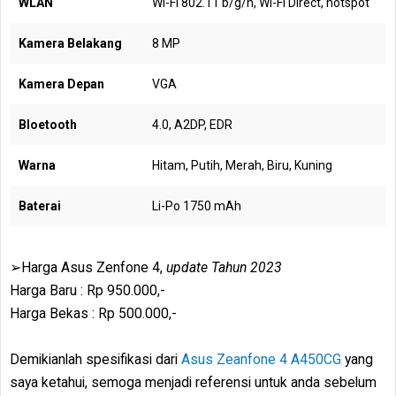
WLAN
Wi-Fi 802.11 b/g/n, Wi-Fi Direct, hotspot
Kamera Belakang
8 MP
Kamera Depan
VGA
Bloetooth
4.0, A2DP, EDR
Warna
Hitam, Putih, Merah, Biru, Kuning
Baterai
Li-Po 1750 mAh
➢Harga Asus Zenfone 4,
update Tahun 2023
Harga Baru : Rp 950.000,-
Harga Bekas : Rp 500.000,-
Demikianlah spesifikasi dari
Asus Zeanfone 4 A450CG
yang
saya ketahui, semoga menjadi referensi untuk anda sebelum