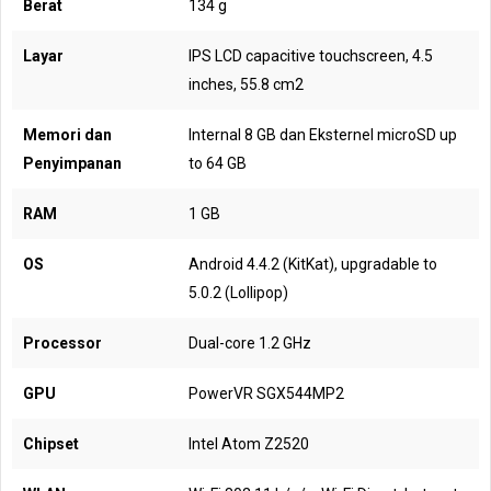
Berat
134 g
Layar
IPS LCD capacitive touchscreen, 4.5
inches, 55.8 cm2
Memori dan
Internal 8 GB dan Eksternel microSD up
Penyimpanan
to 64 GB
RAM
1 GB
OS
Android 4.4.2 (KitKat), upgradable to
5.0.2 (Lollipop)
Processor
Dual-core 1.2 GHz
GPU
PowerVR SGX544MP2
Chipset
Intel Atom Z2520