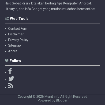
Halo Sobat, di sini kita akan berbagi tips Komputer, Android,
Lifestyle, dan info Gadget yang mudah mudahan bermanfaat.
Web Tools
Contact Form
Disclaimer
Privacy Policy
Sitemap
About
Follow
F
a
T
c
w
R
e
i
S
b
t
S
Copyright ©
2026
Menit info
All Right Reserved
o
t
Powered by
Blogger
o