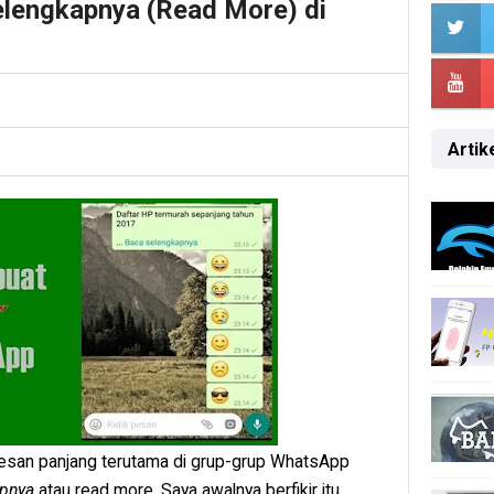
lengkapnya (Read More) di
Artike
 pesan panjang terutama di grup-grup WhatsApp
apnya
atau read more. Saya awalnya berfikir itu