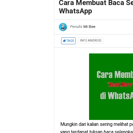
Cara Membuat Baca Se
WhatsApp
Penulis
Mr Bee
INFO ANDROID
TAGS
Mungkin dari kalian sering melihat
yang terdapat tulisan
baca selengk