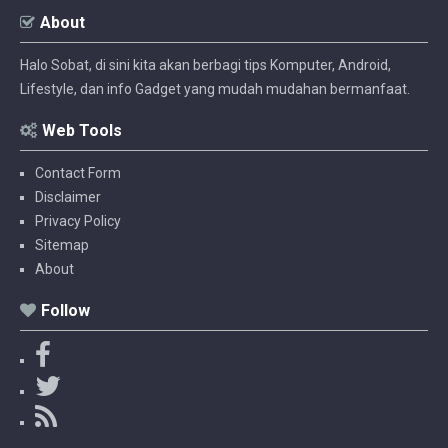
About
Halo Sobat, di sini kita akan berbagi tips Komputer, Android,
Lifestyle, dan info Gadget yang mudah mudahan bermanfaat.
Web Tools
Contact Form
Disclaimer
Privacy Policy
Sitemap
About
Follow
F
a
T
c
w
R
e
i
S