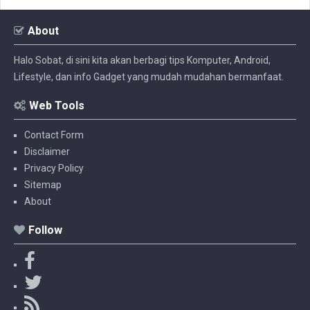
About
Halo Sobat, di sini kita akan berbagi tips Komputer, Android,
Lifestyle, dan info Gadget yang mudah mudahan bermanfaat.
Web Tools
Contact Form
Disclaimer
Privacy Policy
Sitemap
About
Follow
F
a
T
c
w
R
e