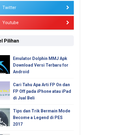
Twitter
Youtube
l Pilihan
Emulator Dolphin MMJ Apk
Download Versi Terbaru for
Android
Cari Tahu Apa Arti FP On dan
FP Off pada iPhone atau iPad
di Jual Beli
Tips dan Trik Bermain Mode
Become a Legend di PES
2017