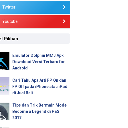
Twitter
Youtube
l Pilihan
Emulator Dolphin MMJ Apk
Download Versi Terbaru for
Android
Cari Tahu Apa Arti FP On dan
FP Off pada iPhone atau iPad
di Jual Beli
Tips dan Trik Bermain Mode
Become a Legend di PES
2017