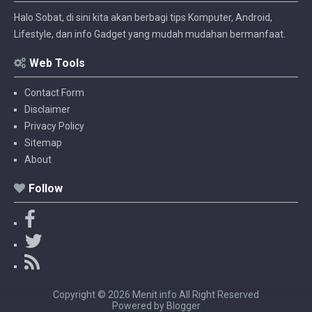
Halo Sobat, di sini kita akan berbagi tips Komputer, Android,
Lifestyle, dan info Gadget yang mudah mudahan bermanfaat.
Web Tools
Contact Form
Disclaimer
Privacy Policy
Sitemap
About
Follow
F
a
T
c
w
R
e
i
S
b
t
S
Copyright ©
2026
Menit info
All Right Reserved
o
t
Powered by
Blogger