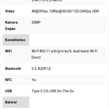
2 MP, f/2.4, (macro)
Video
4K@30fps, 1080p@30/60/120/240fps, HDR
Kamera
20MP
Depan
Konektivitas
WiFi
Wi-Fi 802.11 a/b/g/n/ac/6, dual-band, Wi-Fi
Direct
Bluetooth
5.3, A2DP, LE
NFC
Ya
USB
Type-C 2.0, USB On-The-Go
Baterai