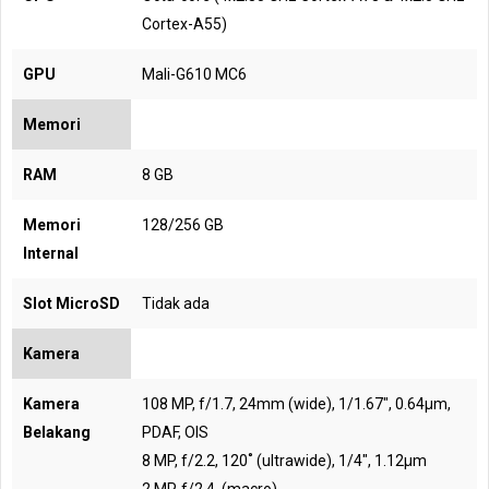
Cortex-A55)
GPU
Mali-G610 MC6
Memori
RAM
8 GB
Memori
128/256 GB
Internal
Slot MicroSD
Tidak ada
Kamera
Kamera
108 MP, f/1.7, 24mm (wide), 1/1.67", 0.64µm,
Belakang
PDAF, OIS
8 MP, f/2.2, 120˚ (ultrawide), 1/4", 1.12µm