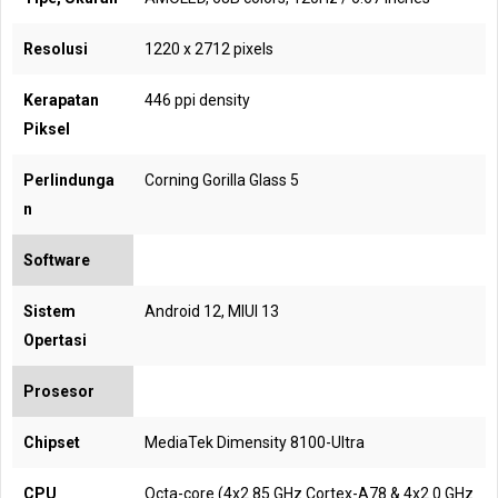
Resolusi
1220 x 2712 pixels
Kerapatan
446 ppi density
Piksel
Perlindunga
Corning Gorilla Glass 5
n
Software
Sistem
Android 12, MIUI 13
Opertasi
Prosesor
Chipset
MediaTek Dimensity 8100-Ultra
CPU
Octa-core (4x2.85 GHz Cortex-A78 & 4x2.0 GHz