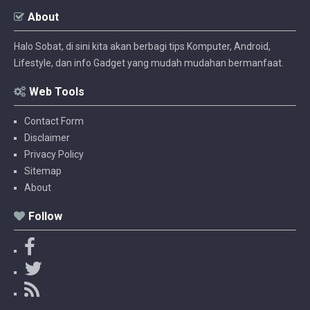
About
Halo Sobat, di sini kita akan berbagi tips Komputer, Android,
Lifestyle, dan info Gadget yang mudah mudahan bermanfaat.
Web Tools
Contact Form
Disclaimer
Privacy Policy
Sitemap
About
Follow
F
a
T
c
w
R
e
i
S