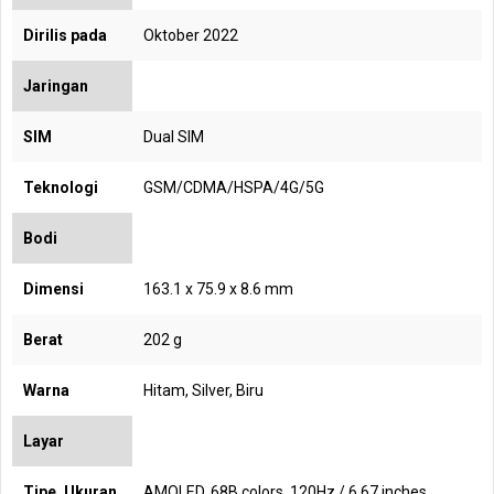
Dirilis pada
Oktober 2022
Jaringan
SIM
Dual SIM
Teknologi
GSM/CDMA/HSPA/4G/5G
Bodi
Dimensi
163.1 x 75.9 x 8.6 mm
Berat
202 g
Warna
Hitam, Silver, Biru
Layar
Tipe, Ukuran
AMOLED, 68B colors, 120Hz / 6.67 inches