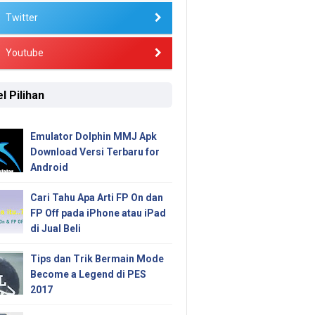
Twitter
Youtube
l Pilihan
Emulator Dolphin MMJ Apk
Download Versi Terbaru for
Android
Cari Tahu Apa Arti FP On dan
FP Off pada iPhone atau iPad
di Jual Beli
Tips dan Trik Bermain Mode
Become a Legend di PES
2017