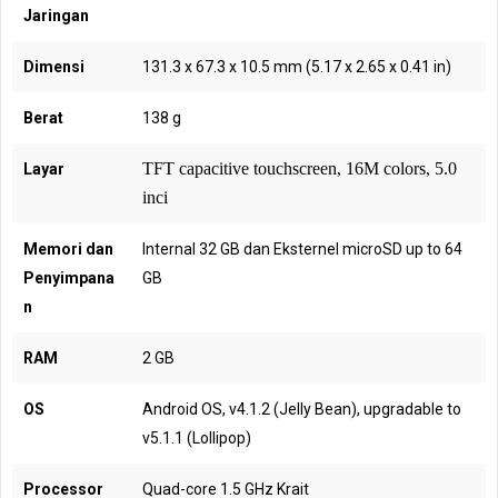
Jaringan
Dimensi
131.3 x 67.3 x 10.5 mm (5.17 x 2.65 x 0.41 in)
Berat
138 g
TFT capacitive touchscreen, 16M colors, 5.0
Layar
inci
Memori dan
Internal 32 GB dan Eksternel microSD up to 64
Penyimpana
GB
n
RAM
2 GB
OS
Android OS, v4.1.2 (Jelly Bean), upgradable to
v5.1.1 (Lollipop)
Processor
Quad-core 1.5 GHz Krait