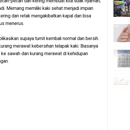
t pecah-pecah dan kering membuat kita tidak nyaman,
adi. Memang memiliki kaki sehat menjadi impian
kering dan retak mengakibatkan kapal dan bisa
erus menerus.
aplikasikan supaya tumit kembali normal dan bersih.
kurang merawat kebersihan telapak kaki. Biasanya
gi ke sawah dan kurang merawat di kehidupan
ngan.