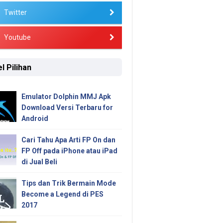
Twitter
Youtube
l Pilihan
Emulator Dolphin MMJ Apk
Download Versi Terbaru for
Android
Cari Tahu Apa Arti FP On dan
FP Off pada iPhone atau iPad
di Jual Beli
Tips dan Trik Bermain Mode
Become a Legend di PES
2017