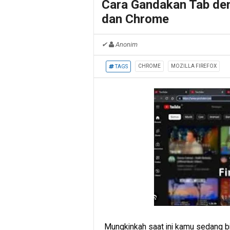
Cara Gandakan Tab den
dan Chrome
✔
Anonim
CHROME
MOZILLA FIREFOX
TAGS
Mungkinkah saat ini kamu sedang 