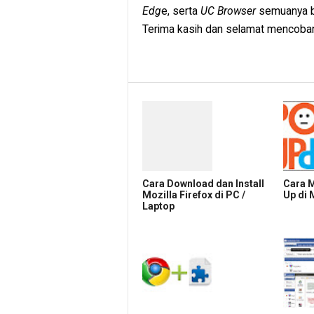
Edg
e, serta
UC Browser
semuanya bis
Terima kasih dan selamat mencoba
Cara Download dan Install
Cara M
Mozilla Firefox di PC /
Up di 
Laptop