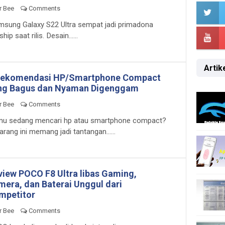
r Bee
Comments
sung Galaxy S22 Ultra sempat jadi primadona
ship saat rilis. Desain......
Artike
Rekomendasi HP/Smartphone Compact
ng Bagus dan Nyaman Digenggam
r Bee
Comments
u sedang mencari hp atau smartphone compact?
arang ini memang jadi tantangan......
view POCO F8 Ultra libas Gaming,
mera, dan Baterai Unggul dari
mpetitor
r Bee
Comments