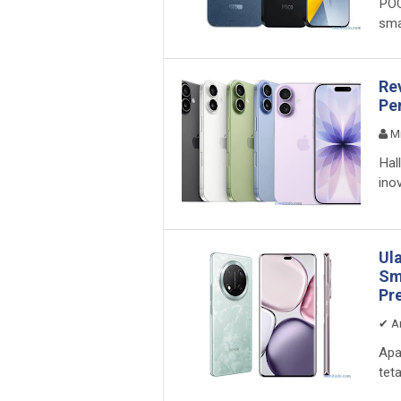
POC
sma
Re
Pe
M
Hal
inov
Ul
Sm
Pr
✔
A
Apa
tet