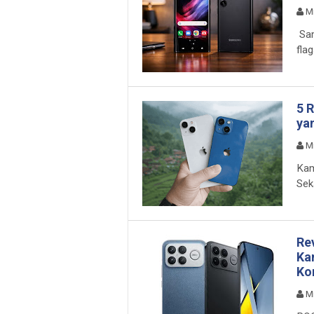
M
Sam
flag
5 
ya
M
Kam
Sek
Re
Ka
Ko
M