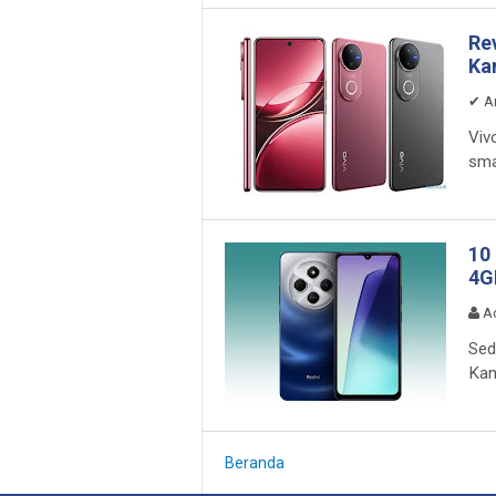
Re
Ka
✔
A
Viv
sma
10
4G
A
Sed
Kam
Beranda