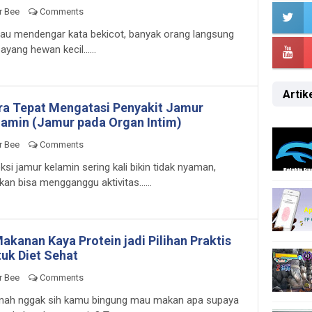
r Bee
Comments
au mendengar kata bekicot, banyak orang langsung
ayang hewan kecil......
Artike
ra Tepat Mengatasi Penyakit Jamur
lamin (Jamur pada Organ Intim)
r Bee
Comments
eksi jamur kelamin sering kali bikin tidak nyaman,
kan bisa mengganggu aktivitas......
akanan Kaya Protein jadi Pilihan Praktis
tuk Diet Sehat
r Bee
Comments
nah nggak sih kamu bingung mau makan apa supaya