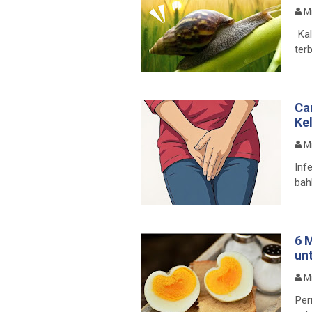
M
Kal
terb
Ca
Ke
M
Inf
bah
6 M
un
M
Per