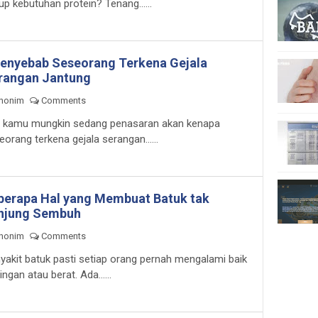
up kebutuhan protein? Tenang......
Penyebab Seseorang Terkena Gejala
rangan Jantung
nonim
Comments
, kamu mungkin sedang penasaran akan kenapa
eorang terkena gejala serangan......
berapa Hal yang Membuat Batuk tak
njung Sembuh
nonim
Comments
yakit batuk pasti setiap orang pernah mengalami baik
ringan atau berat. Ada......