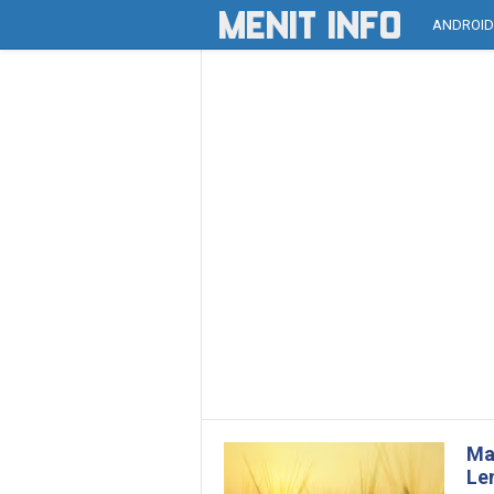
ANDROI
Ma
Le