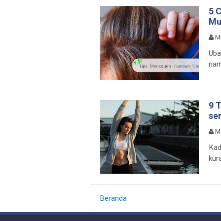
5 
Mu
M
Uba
nam
9 
se
M
Kad
kur
Beranda