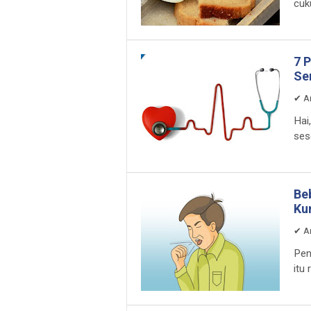
cuk
7 
Se
✔
A
Hai
ses
Be
Ku
✔
A
Pen
itu 